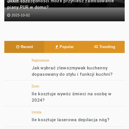
Jakie oszczędności może przynieść zastosowanie
2025-12-05
piany PUR w domu?
2025-10-02
Recent
Popular
Trending
Najnowsze
Jak wybrać zlewozmywak kuchenny
dopasowany do stylu i funkcji kuchni?
Dom
Ile kosztuje wywóz śmieci na osobę w
2024?
Uroda
Ile kosztuje laserowa depilacja nóg?