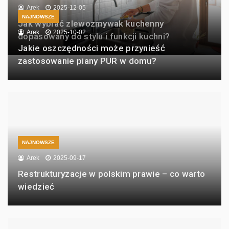
Arek
2025-12-05
NAJNOWSZE
Jak wybrać zlewozmywak kuchenny
Arek
2025-10-02
dopasowany do stylu i funkcji kuchni?
Jakie oszczędności może przynieść
zastosowanie piany PUR w domu?
NAJNOWSZE
Arek
2025-09-17
Restrukturyzacje w polskim prawie – co warto
wiedzieć