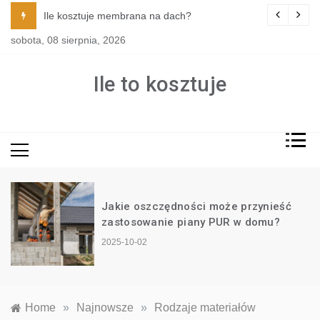
Skip
tylu i funkcji kuchni?
Ile kosztuje membrana na dach?
to
sobota, 08 sierpnia, 2026
content
Ile to kosztuje
Jakie oszczędności może przynieść
?
zastosowanie piany PUR w domu?
2025-10-02
Home
»
Najnowsze
»
Rodzaje materiałów