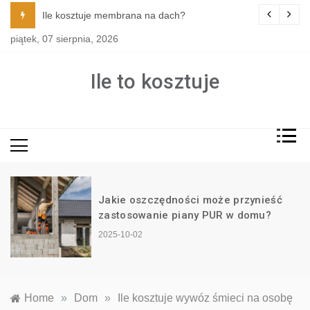
Skip
tylu i funkcji kuchni?
Ile kosztuje membrana na dach?
to
piątek, 07 sierpnia, 2026
content
Ile to kosztuje
Jakie oszczędności może przynieść
?
zastosowanie piany PUR w domu?
2025-10-02
Home
»
Dom
»
Ile kosztuje wywóz śmieci na osobę