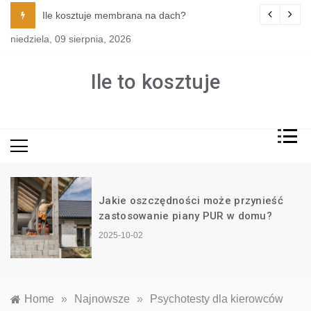
Skip
tylu i funkcji kuchni?
Ile kosztuje membrana na dach?
to
niedziela, 09 sierpnia, 2026
content
Ile to kosztuje
Jakie oszczędności może przynieść
?
zastosowanie piany PUR w domu?
2025-10-02
Home
»
Najnowsze
»
Psychotesty dla kierowców