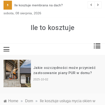
Skip
tylu i funkcji kuchni?
Ile kosztuje membrana na dach?
to
sobota, 08 sierpnia, 2026
content
Ile to kosztuje
Jakie oszczędności może przynieść
?
zastosowanie piany PUR w domu?
2025-10-02
Home
»
Dom
»
Ile kosztuje usługa mycia okien w