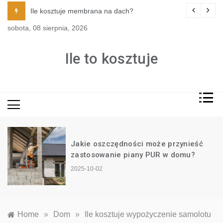
Skip
tylu i funkcji kuchni?
Ile kosztuje membrana na dach?
to
sobota, 08 sierpnia, 2026
content
Ile to kosztuje
Jakie oszczędności może przynieść
?
zastosowanie piany PUR w domu?
2025-10-02
Home
»
Dom
»
Ile kosztuje wypożyczenie samolotu