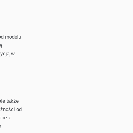
 od modelu
ą
tycją w
ale także
eżności od
ane z
ę