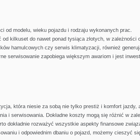
ści od modelu, wieku pojazdu i rodzaju wykonanych prac.
 od kilkuset do nawet ponad tysiąca złotych, w zależności
ocków hamulcowych czy serwis klimatyzacji, również generuj
rne serwisowanie zapobiega większym awariom i jest inwes
cja, która niesie za sobą nie tylko prestiż i komfort jazdy, 
ia i serwisowania. Dokładne koszty mogą się różnić w zal
arto dokładnie rozważyć wszystkie aspekty finansowe związ
owaniu i odpowiednim dbaniu o pojazd, możemy cieszyć si