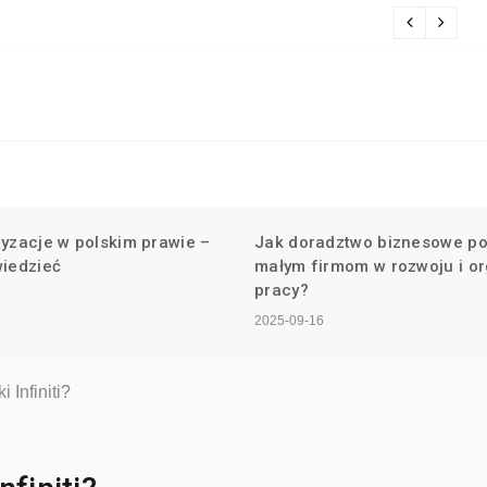
Il
ryzacje w polskim prawie –
Jak doradztwo biznesowe p
wiedzieć
małym firmom w rozwoju i or
pracy?
2025-09-16
 Infiniti?