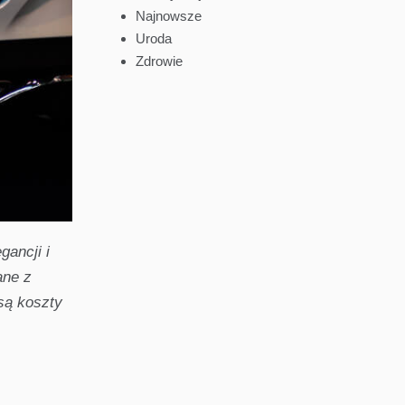
Najnowsze
Uroda
Zdrowie
ancji i
ane z
 są koszty