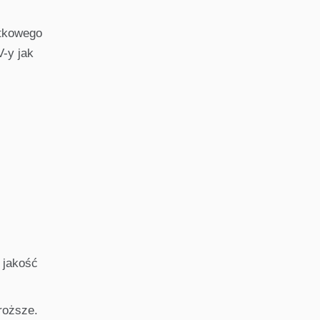
atkowego
V-y jak
 jakość
roższe.