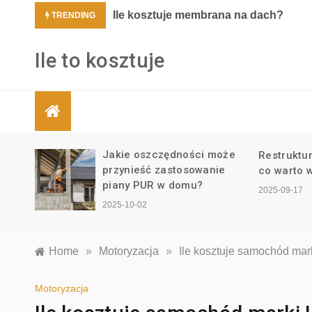
Skip
i?
Ile kosztuje membrana na dach?
TRENDING
to
content
Ile to kosztuje
wak
Jakie oszczędności może
Restruktu
y do
przynieść zastosowanie
co warto 
piany PUR w domu?
2025-09-17
2025-10-02
Home
»
Motoryzacja
»
Ile kosztuje samochód marki
Motoryzacja