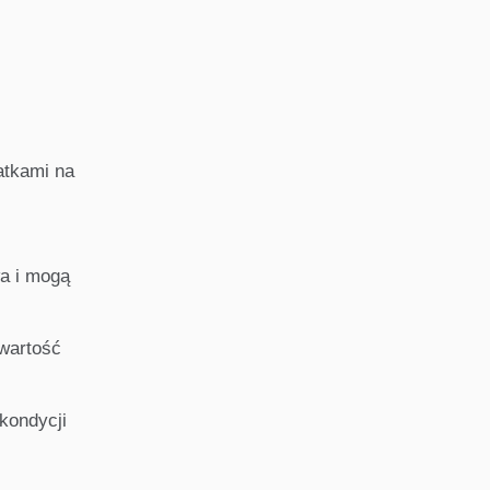
atkami na
wa i mogą
wartość
kondycji