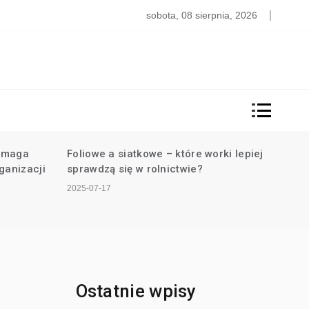
e kosztuje wykończenie mieszkania – kawalerki?
sobota, 08 sierpnia, 2026
omaga
Foliowe a siatkowe – które worki lepiej
Dlacz
ganizacji
sprawdzą się w rolnictwie?
kosm
derm
2025-07-17
2025-0
Ostatnie wpisy